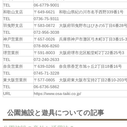
TEL
06-6779-9001
和歌山支店
〒649-6621 和歌山県紀の川市名手西野339番1号
TEL
0736-75-9311
羽曳野支店
〒583-0872 大阪府羽曳野市はびきの5丁目6番28
TEL
072-956-3038
神戸営業所
〒657-0026 兵庫県神戸市灘区弓木町3丁目3番15-3
TEL
078-806-8260
堺営業所
〒591-8003 大阪府堺市北区船堂町2丁22番25号3
TEL
072-240-2633
奈良営業所
〒639-0266 奈良県香芝市旭ヶ丘2丁目18番16号
TEL
0745-71-3228
東大阪営業所
〒577-0805 大阪府東大阪市宝持2丁目2番10-203
TEL
06-6736-5862
URL
https://www.osa-taiki.co.jp/
公園施設と遊具についての記事